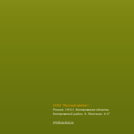
ООО "Русский кролик":
Россия, 156521, Костромская область,
Костромской район, д. Песочное, д.47
info@rus-krol.ru