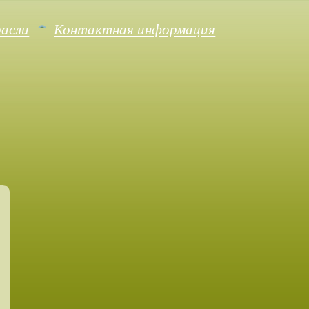
расли
Контактная информация