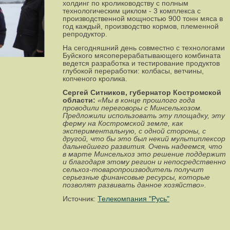
холдинг по кролиководству с полным
технологическим циклом - 3 комплекса с
производственной мощностью 900 тонн мяса в
год каждый, производство кормов, племенной
репродуктор.
На сегодняшний день совместно с технологами
Буйского мясоперерабатывающего комбината
ведется разработка и тестирование продуктов
глубокой переработки: колбасы, ветчины,
копченого кролика.
Сергей Ситников, губернатор Костромской
области:
«Мы в конце прошлого года
проводили переговоры с Минсельхозом.
Предложили использовать эту площадку, эту
ферму на Костромской земле, как
экспериментальную, с одной стороны, с
другой, что бы это был некий мультиплексор
дальнейшего развития. Очень надеемся, что
в марте Минсельхоз это решение поддержит
и благодаря этому регион и непосредственно
сельхоз-товаропроизводитель получит
серьезные финансовые ресурсы, которые
позволят развивать данное хозяйство».
Источник:
Телекомпания "Русь"